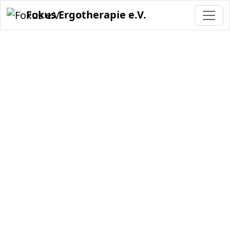
Fokus Ergotherapie e.V.
HOME
KURSANGEBOT
KINESIO-TAPING
Kinesio-Taping und Cross-Taping
"Kinesis" kommt aus dem Griechischen und bedeutet
"Bewegung". Bewegung und Beweglichkeit sind
grundlegende Qualitäten für alle Menschen. Der
japanische Arzt und Chiropraktiker Dr. Kenzo Kase war
überzeugt, dass über die Haut, das größte Reflexorgan
des Körpers, die gesamte Muskulatur und weitere
Strukturen beeinflusst werden können und dass durch
Bewegung und Anregung der Mikrozirkulation und des